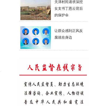
天津村民请求深挖
女支书丁恩云背后
的保护伞
让群众感到正风反
腐就在身边
只