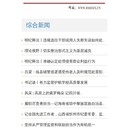
综合新闻
明纪释法丨违规选任干部或用人失察失误如何处..
理论视野丨切实整治形式主义为基层减负
明纪释法丨准确认定处理侵害群众利益行为
吕梁：临县辅警巡逻遇受伤老人及时规范处置彰..
书记谈丨有力监督护航学校高质量发展
风采 | 高原上的索罗梅朵 记四川省..
履职尽责勇担当—记海南省琼中黎族苗族自治县..
记全国先进工作者，山西省忻州市纪委常委、监..
坚持从严管理监督和鼓励担当作为有机统一