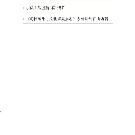
小额工程监督“看得明”
《冬日暖阳，文化点亮乡村》系列活动在山西省..
办