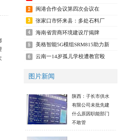
闽港合作会议第四次会议在
张家口市怀来县：多处石料厂
海南省营商环境建设厅揭牌
都
美格智能5G模组SRM815助力新
理
云南一14岁孤儿学校遭教官殴
次
图片新闻
陕西：子长市供水
有限公司未批先建
什么原因职能部门
不敢管